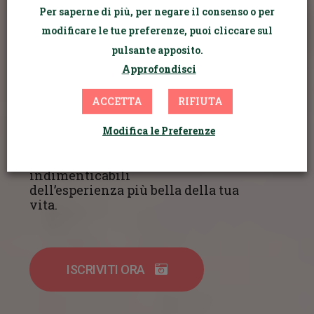
Per saperne di più, per negare il consenso o per
Il
primo videocorso
per aiutarti a scattare
modificare le tue preferenze, puoi cliccare sul
splendide foto in gravidanza
pulsante apposito.
senza essere una fotografa e
Approfondisci
per tutti i 9 mesi in dolce
attesa
!
ACCETTA
RIFIUTA
Al suo interno troverai
Modifica le Preferenze
tutto quello che devi sapere
per realizzare scatti
indimenticabili
dell’esperienza più bella della tua
vita.
ISCRIVITI ORA