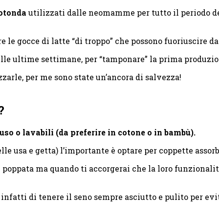
rotonda
utilizzati dalle neomamme per tutto il periodo de
re le gocce di latte “di troppo” che possono fuoriuscire d
le ultime settimane, per “tamponare” la prima produzion
arle, per me sono state un’ancora di salvezza!
?
so o lavabili (da preferire in cotone o in bambù).
elle usa e getta) l’importante è optare per coppette assor
oppata ma quando ti accorgerai che la loro funzionalità s
è infatti di tenere il seno sempre asciutto e pulito per ev