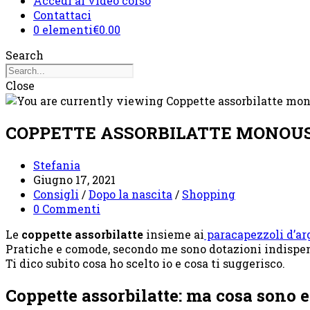
Accedi al video corso
Contattaci
0 elementi
€0.00
Search
Close
COPPETTE ASSORBILATTE MONOUSO
Autore
Stefania
dell'articolo:
Articolo
Giugno 17, 2021
pubblicato:
Categoria
Consigli
/
Dopo la nascita
/
Shopping
dell'articolo:
Commenti
0 Commenti
dell'articolo:
Le
coppette assorbilatte
insieme ai
paracapezzoli d’ar
Pratiche e comode, secondo me sono dotazioni indispens
Ti dico subito cosa ho scelto io e cosa ti suggerisco.
Coppette assorbilatte: ma cosa sono 